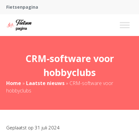
Fietsenpagina
CRM-software voor
hobbyclubs
Home
»
Laatste nieuws
»
CRM-software voor
hobbyclubs
Geplaatst op
31 juli 2024