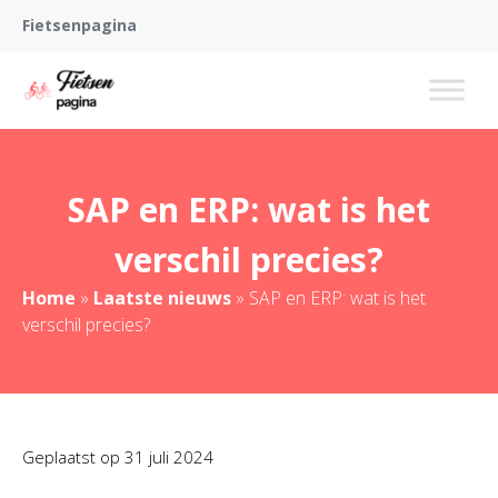
Fietsenpagina
SAP en ERP: wat is het
verschil precies?
Home
»
Laatste nieuws
»
SAP en ERP: wat is het
verschil precies?
Geplaatst op
31 juli 2024